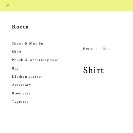
Rocca
Shawl & Muffler
Home
Shirt
Shirt
Pouch & Accessory case
Shirt
Bag
Kitchen coaster
Accessory
Book case
Tapestry