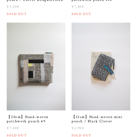
¥4,200
¥7,800
SOLD OUT
SOLD OUT
【20cm】Hand-woven
【12cm】Hand-woven mini
patchwork pouch #9
pouch / Black Clover
¥7,800
¥2,900
SOLD OUT
SOLD OUT