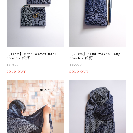
【14cm】Hand-woven mini
【20cm】Hand-woven Long
pouch / 銀河
pouch / 銀河
¥3,600
¥5,000
SOLD OUT
SOLD OUT