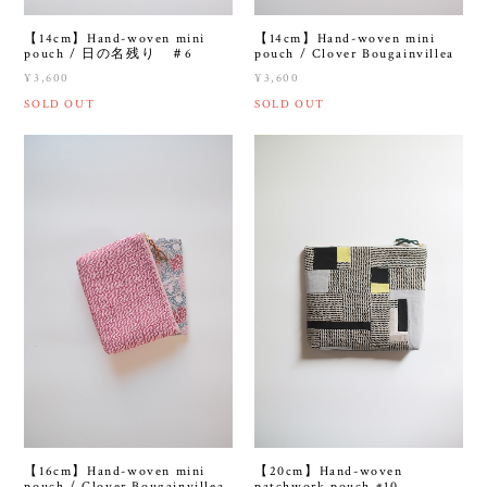
【14cm】Hand-woven mini
【14cm】Hand-woven mini
pouch / 日の名残り ＃6
pouch / Clover Bougainvillea
¥3,600
¥3,600
SOLD OUT
SOLD OUT
【16cm】Hand-woven mini
【20cm】Hand-woven
pouch / Clover Bougainvillea
patchwork pouch #10