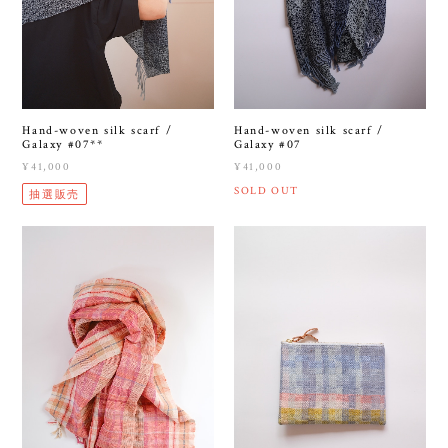
Hand-woven silk scarf /
Hand-woven silk scarf /
Galaxy #07**
Galaxy #07
¥41,000
¥41,000
SOLD OUT
抽選販売