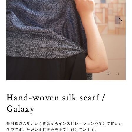
01
02
Hand-woven silk scarf /
H
Galaxy
銀河鉄道の夜という物語からインスピレーションを受けて描いた
夜が
夜空です。ただいま抽選販売を受け付けています。