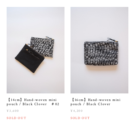
【14cm】Hand-woven mini
【16cm】Hand-woven mini
pouch / Black Clover ＃02
pouch / Black Clover
¥3,600
¥4,200
SOLD OUT
SOLD OUT