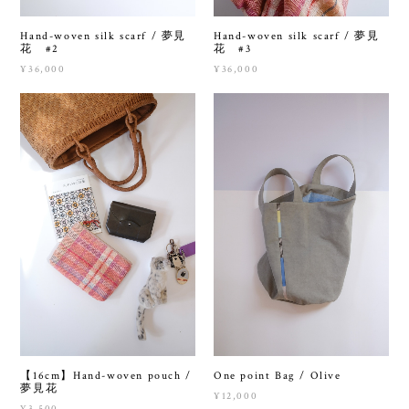
Hand-woven silk scarf / 夢見
Hand-woven silk scarf / 夢見
花 #2
花 #3
¥36,000
¥36,000
【16cm】Hand-woven pouch /
One point Bag / Olive
夢見花
¥12,000
¥3,500