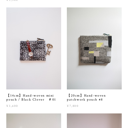
【14cm】Hand-woven mini
【20cm】Hand-woven
pouch / Black Clover ＃01
patchwork pouch #8
¥3,600
¥7,800