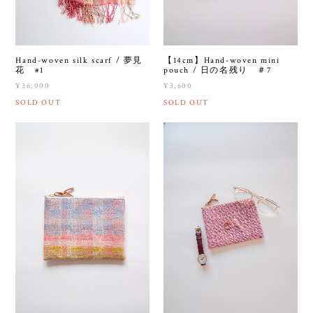
Hand-woven silk scarf / 夢見
【14cm】Hand-woven mini
花 #1
pouch / 日の名残り ＃7
¥36,000
¥3,600
SOLD OUT
SOLD OUT