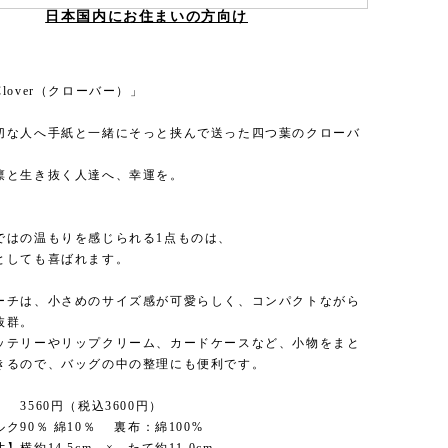
日本国内にお住まいの方向け
lover（クローバー）」
切な人へ手紙と一緒にそっと挟んで送った四つ葉のクローバ
凛と生き抜く人達へ、幸運を。
ではの温もりを感じられる1点ものは、
としても喜ばれます。
ーチは、小さめのサイズ感が可愛らしく、コンパクトながら
抜群。
ッテリーやリップクリーム、カードケースなど、小物をまと
きるので、バッグの中の整理にも便利です。
 3560円（税込3600円）
ク90％ 綿10％ 裏布：綿100%