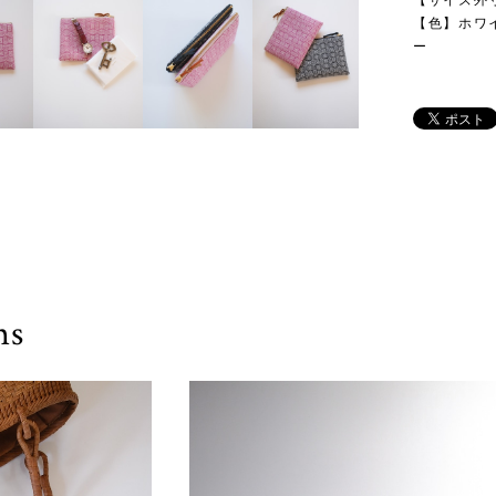
【サイズ外寸】
【色】ホワ
ー
ms