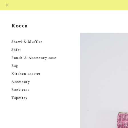
Rocca
Shawl & Muffler
Shirt
Pouch & Accessory case
Bag
Kitchen coaster
Accessory
Book case
Tapestry