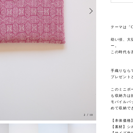
テーマは「C
幼い頃、大
ー。
この時代を
手織りなら
プレゼント
このミニポ
も収納力は
モバイルバ
めて収納で
3
/
10
【本体価格】
【素材】シル