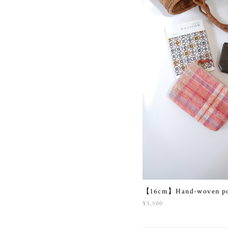
【16cm】Hand-woven p
¥3,500