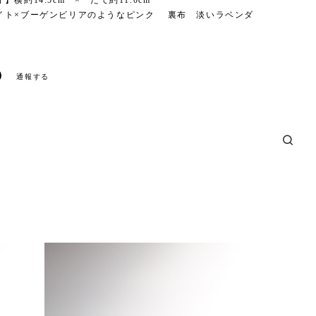
横約14.5cm × たて約11.0cm
イト×ブーゲンビリアのようなピンク 裏布 淡いラベンダ
通報する