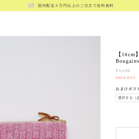
国内配送３万円以上のご注文で送料無料
【14cm】H
Bougainv
¥3,600
SOLD OUT
おまけポス