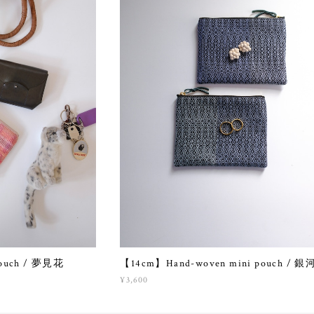
ouch / 夢見花
【14cm】Hand-woven mini pouch / 銀
¥3,600