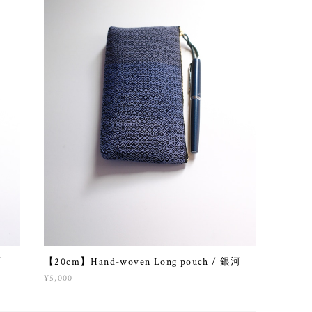
河
【20cm】Hand-woven Long pouch / 銀河
¥5,000